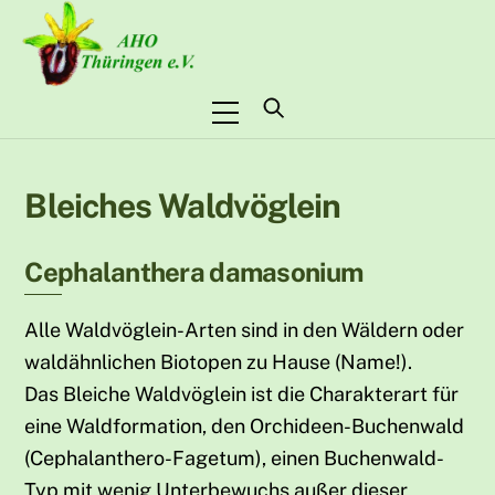
Skip
to
content
Menu
Bleiches Waldvöglein
Cephalanthera damasonium
Alle Waldvöglein-Arten sind in den Wäldern oder
waldähnlichen Biotopen zu Hause (Name!).
Das Bleiche Waldvöglein ist die Charakterart für
eine Waldformation, den Orchideen-Buchenwald
(Cephalanthero-Fagetum), einen Buchenwald-
Typ mit wenig Unterbewuchs außer dieser