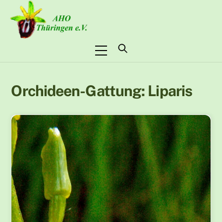
Skip
to
content
Menu
Orchideen-Gattung:
Liparis